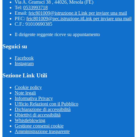
Via A. Gramsci 38 , 44026, Mesola (FE)
Tel:
0533993718
Email:
feic801009@istruzione.it
Link per inviare una mail
PEC:
feic801009@pec.istruzione.it
Link per inviare una mail
C.F.: 91010690385
Il dirigente reggente riceve su appuntamento
Seguici su
Facebook
Instagram
Sezione Link Utili
Cookie policy
Note legali
Informativa Privacy
Ufficio Relazioni con il Pubblico
Dichiarazione di accessibilità
Obiettivi di accessibilità
Whistleblowing
Gestione consensi cookie
Amministrazione trasparente