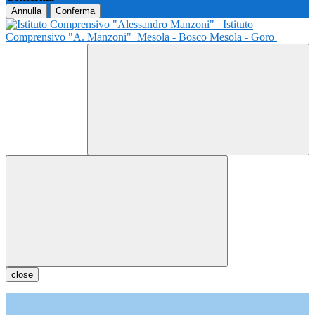
Annulla
Conferma
Istituto
Comprensivo "A. Manzoni"
Mesola - Bosco Mesola - Goro
close