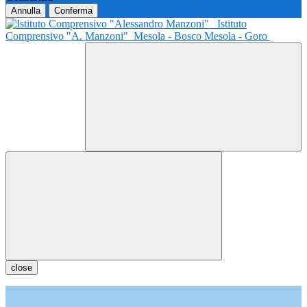
Annulla
Conferma
Istituto
Comprensivo "A. Manzoni"
Mesola - Bosco Mesola - Goro
close