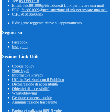
Tel:
0533993718
Email:
feic801009@istruzione.it
Link per inviare una mail
PEC:
feic801009@pec.istruzione.it
Link per inviare una mail
C.F.: 91010690385
Il dirigente reggente riceve su appuntamento
Seguici su
Facebook
Instagram
Sezione Link Utili
Cookie policy
Note legali
Informativa Privacy
Ufficio Relazioni con il Pubblico
Dichiarazione di accessibilità
Obiettivi di accessibilità
Whistleblowing
Gestione consensi cookie
Amministrazione trasparente
Pagina visualizzata
80915
volte