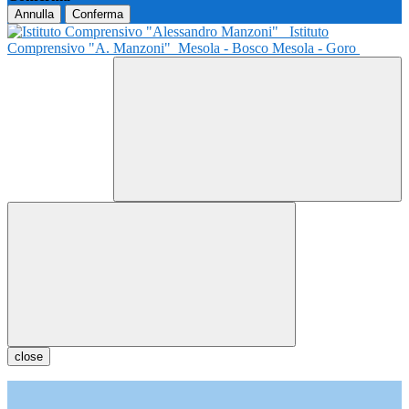
Annulla
Conferma
Istituto
Comprensivo "A. Manzoni"
Mesola - Bosco Mesola - Goro
close