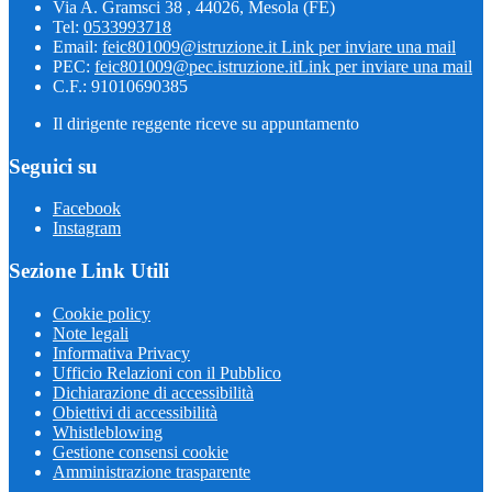
Via A. Gramsci 38 , 44026, Mesola (FE)
Tel:
0533993718
Email:
feic801009@istruzione.it
Link per inviare una mail
PEC:
feic801009@pec.istruzione.it
Link per inviare una mail
C.F.: 91010690385
Il dirigente reggente riceve su appuntamento
Seguici su
Facebook
Instagram
Sezione Link Utili
Cookie policy
Note legali
Informativa Privacy
Ufficio Relazioni con il Pubblico
Dichiarazione di accessibilità
Obiettivi di accessibilità
Whistleblowing
Gestione consensi cookie
Amministrazione trasparente