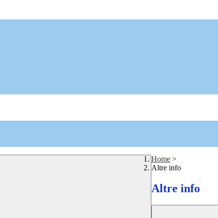
Home
>
Altre info
Altre info