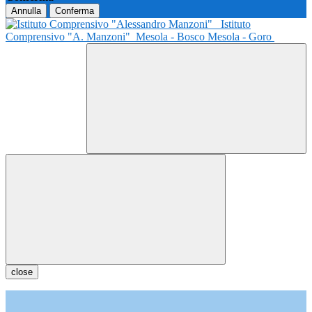
Annulla
Conferma
Istituto
Comprensivo "A. Manzoni"
Mesola - Bosco Mesola - Goro
close