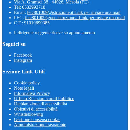
Via A. Gramsci 38 , 44026, Mesola (FE)
Tel:
0533993718
Email:
feic801009@istruzione.it
Link per inviare una mail
PEC:
feic801009@pec.istruzione.it
Link per inviare una mail
C.F.: 91010690385
Il dirigente reggente riceve su appuntamento
Seguici su
Facebook
Instagram
Sezione Link Utili
Cookie policy
Note legali
Informativa Privacy
Ufficio Relazioni con il Pubblico
Dichiarazione di accessibilità
Obiettivi di accessibilità
Whistleblowing
Gestione consensi cookie
Amministrazione trasparente